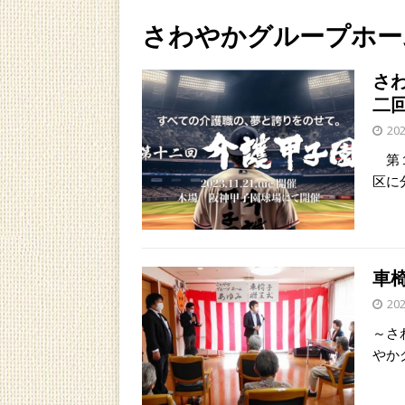
さわやかグループホー
さ
二
202
第１
区に
車
202
～さ
やか