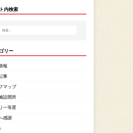
ト内検索
ゴリー
情報
記事
フマップ
施設開所
リ一等星
へ感謝
s