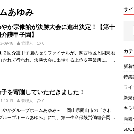
ムあゆみ
サイ
わやか宗像館が決勝大会に進出決定！【第十
回介護甲子園】
3-09-18
管理人
0
カテ
２回介護甲子園のセミファイナルが、関西地区と関東地
分かれて行われ、決勝大会に出場する上位６事業所に、
…
新着
特集
ライ
椅子を寄贈していただきました！
新規
1-10-13
管理人
0
キラ
わやかグループホームあゆみ～ 岡山県岡山市の「さわ
グループホームあゆみ」にて、第一生命保険労働組合岡
…
両親
SDG