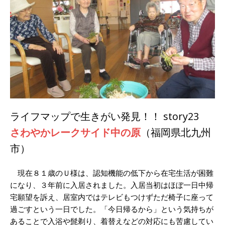
ライフマップで生きがい発見！！ story23
さわやかレークサイド中の原
（福岡県北九州
市）
現在８１歳のＵ様は、認知機能の低下から在宅生活が困難
になり、３年前に入居されました。入居当初はほぼ一日中帰
宅願望を訴え、居室内ではテレビもつけずただ椅子に座って
過ごすという一日でした。「今日帰るから」という気持ちが
あることで入浴や髭剃り、着替えなどの対応にも苦慮してい