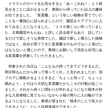
イラストのカードをお見せすると「あ～これね！」と１枚
見せるごとに話が止まらず、奥様から伺っていた以上の趣味
が出てきました。「富貴蘭」という珍しい植物を育てていた
ことを一番熱心に語られましたので、園芸をケアプランに入
れてみることになりました。「１３０個くらい作っていまし
た。古典園芸やもんね」と詳しく語る様子もあり、話してい
るだけで楽しそうな表情でした。施設で新しく購入した植物
ではなく、自分が育ててきた富貴蘭そのものでないと喜びに
はならないと感じたので、奥様にお願いして現在も自宅にあ
る富貴蘭を持参していただきました。
持参された当日は「こんなもの持ってきてどうするんだ。
明日帰るんだから持って帰ってくれ」と言われましたが、別
フロアに移動させようとすると「ちょっと待って。ちょっと
眺めよう」とやはり大切な富貴蘭だからこその行動が起こり
ました。それから徐々に関わりが作れるようになり植木が好
きな入居者様に見てもらいながらＵ様の周りに人の輪ができ
るようになりました。奥様が望まれた「植木のことで友人が
できるように」という目標達成ができました。