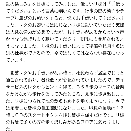
動の楽しみ」を目標にしてみました。優しいＵ様は「手伝っ
てください」という言葉に弱いんです。行事の際の椅子やテ
ーブル運びのお願いをすると、快くお手伝いしてくださいま
した。レクのお誘いには応じないＵ様に動いていただく支援
は大変な労力が必要でしたが、お手伝いがあるからという声
かけなら気持ちよく動いてくださり、朝礼にも参加されるよ
うになりました。Ｕ様のお手伝いによって準備の職員１名は
別の仕事ができるので、今ではなくてはならない存在になっ
ています。
園芸レクやお手伝いがない時は、相変わらず居室でじっと
過ごされており、機能低下が心配されていましたので、デイ
サービスのレクからヒントを得て、３６５歩のマーチの音楽
をかけながら歩行を促してみたところ、見事に歩き出しまし
た。Ｕ様につられて他の数名も廊下を歩くようになり、今で
は定着した皆様の自主運動になりました。職員の援助は１６
時にＣＤのスタートボタンを押し皆様を促すだけです。Ｕ様
のお陰で多くの方の歩く楽しみがあるフロアに変わりまし
た。