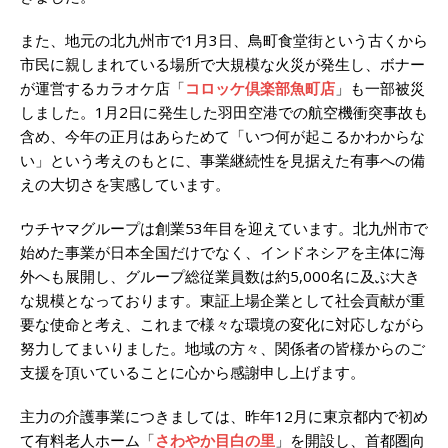
また、地元の北九州市で1月3日、鳥町食堂街という古くから
市民に親しまれている場所で大規模な火災が発生し、ボナー
が運営するカラオケ店「
コロッケ倶楽部魚町店
」も一部被災
しました。1月2日に発生した羽田空港での航空機衝突事故も
含め、今年の正月はあらためて「いつ何が起こるかわからな
い」という考えのもとに、事業継続性を見据えた有事への備
えの大切さを実感しています。
ウチヤマグループは創業53年目を迎えています。北九州市で
始めた事業が日本全国だけでなく、インドネシアを主体に海
外へも展開し、グループ総従業員数は約5,000名に及ぶ大き
な規模となっております。東証上場企業として社会貢献が重
要な使命と考え、これまで様々な環境の変化に対応しながら
努力してまいりました。地域の方々、関係者の皆様からのご
支援を頂いていることに心から感謝申し上げます。
主力の介護事業につきましては、昨年12月に東京都内で初め
て有料老人ホーム「
さわやか目白の里
」を開設し、首都圏向