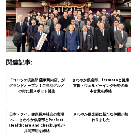
関連記事:
「コロッケ倶楽部 薩摩川内店」が
さわやか倶楽部、fermataと健康
グランドオープン！ご当地グルメ
支援・ウェルビーイング分野の基
の街に新スポット誕生
本合意を締結
日本・タイ、健康長寿社会の実現
さわやか倶楽部に新たな仲間が加
へ ― さわやか倶楽部とPerfect
わりました
Healthcare and Checkup社が
共同声明を締結