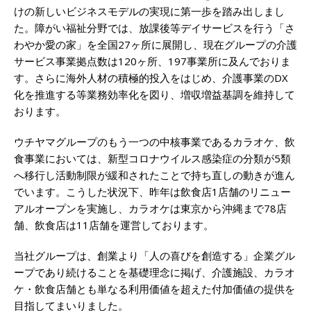
けの新しいビジネスモデルの実現に第一歩を踏み出しまし
た。障がい福祉分野では、放課後等デイサービスを行う「さ
わやか愛の家」を全国27ヶ所に展開し、現在グループの介護
サービス事業拠点数は120ヶ所、197事業所に及んでおりま
す。さらに海外人材の積極的投入をはじめ、介護事業のDX
化を推進する等業務効率化を図り、増収増益基調を維持して
おります。
ウチヤマグループのもう一つの中核事業であるカラオケ、飲
食事業においては、新型コロナウイルス感染症の分類が5類
へ移行し活動制限が緩和されたことで持ち直しの動きが進ん
でいます。こうした状況下、昨年は飲食店1店舗のリニュー
アルオープンを実施し、カラオケは東京から沖縄まで78店
舗、飲食店は11店舗を運営しております。
当社グループは、創業より「人の喜びを創造する」企業グル
ープであり続けることを基礎理念に掲げ、介護施設、カラオ
ケ・飲食店舗とも単なる利用価値を超えた付加価値の提供を
目指してまいりました。