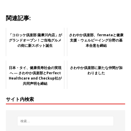
関連記事:
「コロッケ倶楽部 薩摩川内店」が
さわやか倶楽部、fermataと健康
グランドオープン！ご当地グルメ
支援・ウェルビーイング分野の基
の街に新スポット誕生
本合意を締結
日本・タイ、健康長寿社会の実現
さわやか倶楽部に新たな仲間が加
へ ― さわやか倶楽部とPerfect
わりました
Healthcare and Checkup社が
共同声明を締結
サイト内検索