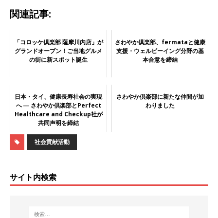
関連記事:
「コロッケ倶楽部 薩摩川内店」が
さわやか倶楽部、fermataと健康
グランドオープン！ご当地グルメ
支援・ウェルビーイング分野の基
の街に新スポット誕生
本合意を締結
日本・タイ、健康長寿社会の実現
さわやか倶楽部に新たな仲間が加
へ ― さわやか倶楽部とPerfect
わりました
Healthcare and Checkup社が
共同声明を締結
社会貢献活動
サイト内検索