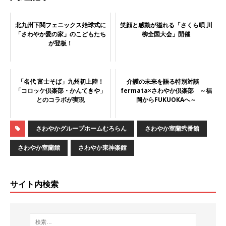
北九州下関フェニックス始球式に
笑顔と感動が溢れる「さくら唄 川
「さわやか愛の家」のこどもたち
柳全国大会」開催
が登板！
「名代 富士そば」九州初上陸！
介護の未来を語る特別対談
「コロッケ倶楽部・かんてきや」
fermata×さわやか倶楽部 ～福
とのコラボが実現
岡からFUKUOKAへ～
さわやかグループホームむろらん
さわやか室蘭弐番館
さわやか室蘭館
さわやか東神楽館
サイト内検索