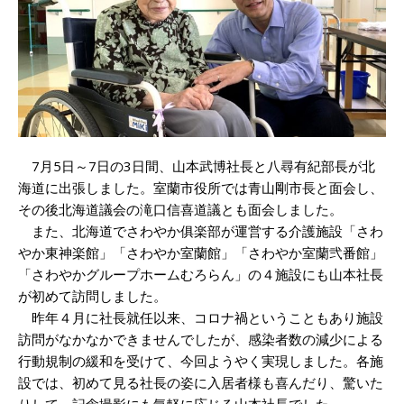
7月5日～7日の3日間、山本武博社長と八尋有紀部長が北
海道に出張しました。室蘭市役所では青山剛市長と面会し、
その後北海道議会の滝口信喜道議とも面会しました。
また、北海道でさわやか俱楽部が運営する介護施設「さわ
やか東神楽館」「さわやか室蘭館」「さわやか室蘭弐番館」
「さわやかグループホームむろらん」の４施設にも山本社長
が初めて訪問しました。
昨年４月に社長就任以来、コロナ禍ということもあり施設
訪問がなかなかできませんでしたが、感染者数の減少による
行動規制の緩和を受けて、今回ようやく実現しました。各施
設では、初めて見る社長の姿に入居者様も喜んだり、驚いた
りして、記念撮影にも気軽に応じる山本社長でした。