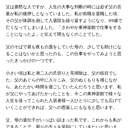
父は寡黙な人ですが、人生の大事な判断の時には必ず父の言
葉が私の後押しとなっていました。私が前職を退職した頃、
その父が体調を崩して入退院を繰り返すようになり、69歳で
亡くなってしまいました。「さわやか東神楽館で仕事をする
ことになったよ」と伝えて間もなくのことでした。
父のそばで昼も夜も介護をしていた母の、少しでも助けにな
ることはないかと思ったのも、この仕事をやってみようと思
ったきっかけの一つです。
小さい頃は私と弟二人の爪切りと耳掃除は、父の役目でし
た。父のあぐらの中に入りこみ、父のぬくもりを感じなが
ら、あたたかい時間を過ごしていたんだろうと思います。私
が父にやってあげたかったことを、今この東神楽館で様々な
人生を送ってこられた入居者様一人ひとりに少しでも広げて
いくことができれば、父への恩返しにもなると思います。
父、母の遺伝子がいっぱい詰まった私です。これからも私が
できることで、周りの方々を笑顔にしていきたいと思いま