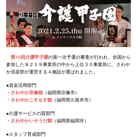
第10回介護甲子園
の第一次予選の審査が行われ、全国から
参加した８２１９事業所の中から上位３０事業所に、さわや
か倶楽部が運営する４施設が選ばれました。
●資金活用部門
・
さわやか宗像館
（福岡県宗像市）
・
さわやかこすもす館
（福岡県久留米市）
●介護サービスの質部門
・
さわやかいそうだ館
（福岡県福岡市）
●スタッフ育成部門