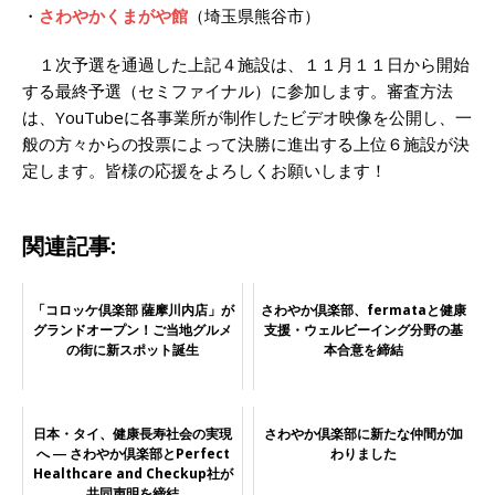
・
さわやかくまがや館
（埼玉県熊谷市）
１次予選を通過した上記４施設は、１１月１１日から開始
する最終予選（セミファイナル）に参加します。審査方法
は、YouTubeに各事業所が制作したビデオ映像を公開し、一
般の方々からの投票によって決勝に進出する上位６施設が決
定します。皆様の応援をよろしくお願いします！
関連記事:
「コロッケ倶楽部 薩摩川内店」が
さわやか倶楽部、fermataと健康
グランドオープン！ご当地グルメ
支援・ウェルビーイング分野の基
の街に新スポット誕生
本合意を締結
日本・タイ、健康長寿社会の実現
さわやか倶楽部に新たな仲間が加
へ ― さわやか倶楽部とPerfect
わりました
Healthcare and Checkup社が
共同声明を締結