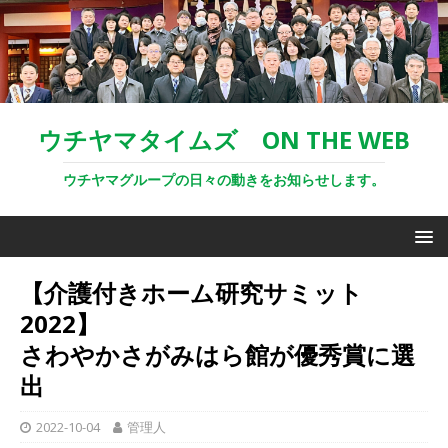
ウチヤマタイムズ ON THE WEB
ウチヤマグループの日々の動きをお知らせします。
【介護付きホーム研究サミット
2022】
さわやかさがみはら館が優秀賞に選
出
2022-10-04
管理人