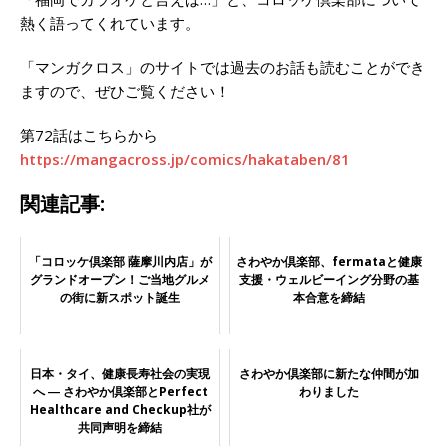
熱く語ってくれています。
「マンガクロス」のサイトでは過去のお話も読むことができ
ますので、ぜひご覧ください！
第72話はこちらから
https://mangacross.jp/comics/hakataben/81
関連記事:
「コロッケ倶楽部 薩摩川内店」が
さわやか倶楽部、fermataと健康
グランドオープン！ご当地グルメ
支援・ウェルビーイング分野の基
の街に新スポット誕生
本合意を締結
日本・タイ、健康長寿社会の実現
さわやか倶楽部に新たな仲間が加
へ ― さわやか倶楽部とPerfect
わりました
Healthcare and Checkup社が
共同声明を締結