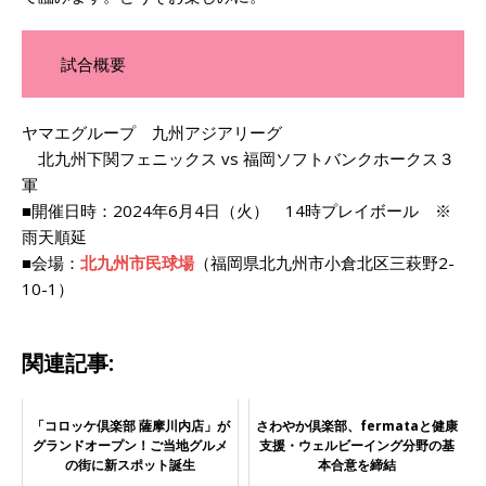
試合概要
ヤマエグループ 九州アジアリーグ
北九州下関フェニックス vs 福岡ソフトバンクホークス３
軍
■開催日時：2024年6月4日（火） 14時プレイボール ※
雨天順延
■会場：
北九州市民球場
（福岡県北九州市小倉北区三萩野2-
10-1）
関連記事:
「コロッケ倶楽部 薩摩川内店」が
さわやか倶楽部、fermataと健康
グランドオープン！ご当地グルメ
支援・ウェルビーイング分野の基
の街に新スポット誕生
本合意を締結