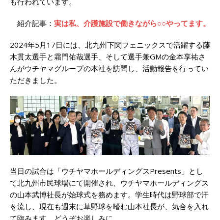
も行われています。
紹介記事：
実は私、介護施設で働きながら○○やってます。
2024年5月17日には、北九州下関フェニックスで活躍する藤
木貫太選手と霜門佑哉選手、そして選手兼GMの金本享祐さ
んがウチヤマグループの本社を訪問し、活動報告を行ってい
ただきました。
当日の試合は「ウチヤマホールディングスPresents」とし
て北九州市民球場にて開催され、ウチヤマホールディングス
の山本武博社長が始球式を務めます。学生時代は野球部で汗
を流し、現在も週末に草野球を嗜む山本社長が、気合を入れ
て臨みます。どうぞお楽しみに。