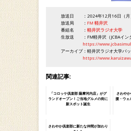
放送日 ：2024年12月16日（月）
放送局 ：
FM 軽井沢
番組名 ：
軽井沢ラジオ大学
生放送 ：FM軽井沢（JCBAイン
https://www.jcbasimu
アーカイブ：軽井沢ラジオ大学バッ
https://www.karuizawa
関連記事:
「コロッケ倶楽部 薩摩河内店」がグ
さわやか
ランドオープン！ご当地グルメの街に
援・ウェ
新スポット誕生
さわやか倶楽部に新たな仲間が加わり