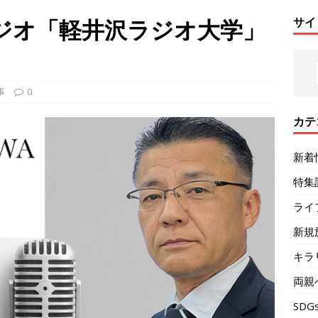
ジオ「軽井沢ラジオ大学」
サイ
事
0
カテ
新着
特集
ライ
新規
キラ
両親
SDG