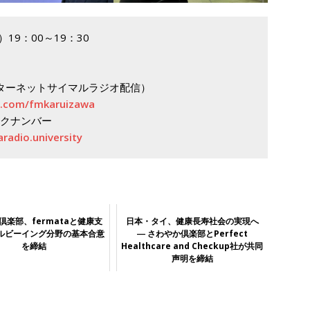
19：00～19：30
ターネットサイマルラジオ配信）
l.com/fmkaruizawa
クナンバー
radio.university
倶楽部、fermataと健康支
日本・タイ、健康長寿社会の実現へ
ルビーイング分野の基本合意
― さわやか倶楽部とPerfect
を締結
Healthcare and Checkup社が共同
声明を締結