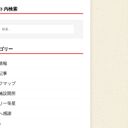
ト内検索
ゴリー
情報
記事
フマップ
施設開所
リ一等星
へ感謝
s