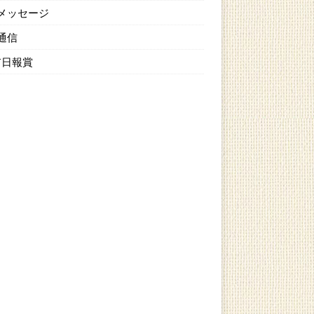
メッセージ
通信
T日報賞